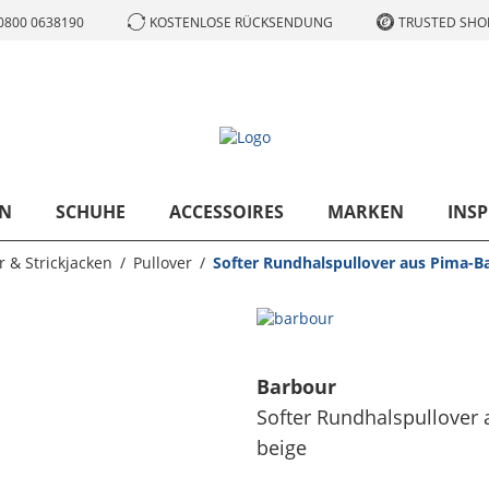
0800 0638190
KOSTENLOSE RÜCKSENDUNG
TRUSTED SHOP
N
SCHUHE
ACCESSOIRES
MARKEN
INSP
r & Strickjacken
Pullover
Softer Rundhalspullover aus Pima-B
Barbour
Softer Rundhalspullover
beige