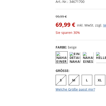
Art.-Nr.:
34671700
99,99 €
69,99 €
inkl. MwSt. zzgl.
V
Sie sparen
30%
FARBE:
beige
GRÖSSE:
S
M
L
XL
Welche Größe passt mir?