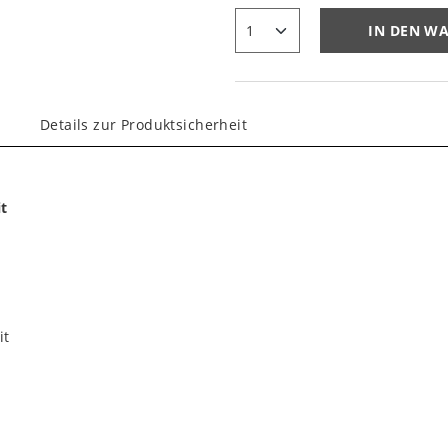
IN DEN W
Details zur Produktsicherheit
it
it