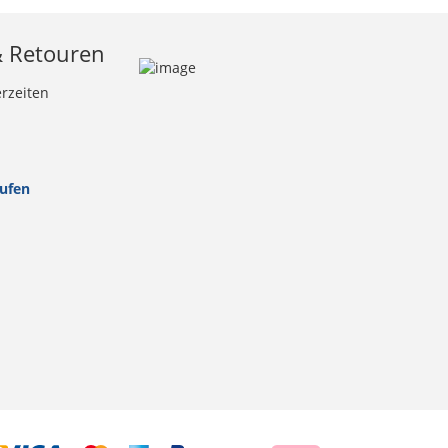
& Retouren
erzeiten
rufen