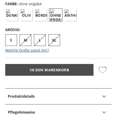
FARBE:
ohne angabe
GRÖSSE:
S
M
L
XL
Welche Größe passt mir?
IN DEN WARENKORB
Produktdetails
PRODUKTDETAILS
Softes T-Shirt in melierter Optik
Pflegehinweise