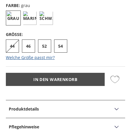
FARBE:
grau
GRÖSSE:
44
46
52
54
Welche Größe passt mir?
IN DEN WARENKORB
Produktdetails
PRODUKTDETAILS
Stretch-Anzughose Ajend mit elastischen
Pflegehinweise