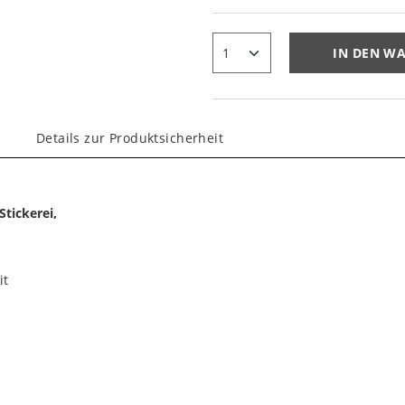
IN DEN W
Details zur Produktsicherheit
tickerei,
it