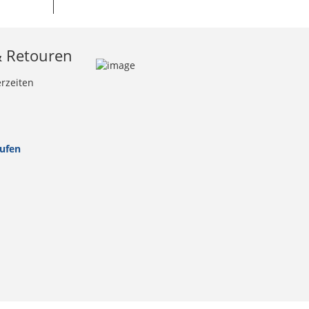
& Retouren
erzeiten
rufen