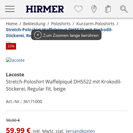
Home
Bekleidung
Poloshirts
Kurzarm-Poloshirts
Stretch-Poloshirt Waffelpiqué DH5522 mit Krokodil-
Stickerei, Regular Fit
Zum Zoomen lange berühren
33
%
Lacoste
Stretch-Poloshirt Waffelpiqué DH5522 mit Krokodil-
Stickerei, Regular Fit
, beige
Art.-Nr.:
36171000
90,00 €
59,99 €
inkl. MwSt. zzgl.
Versandkosten