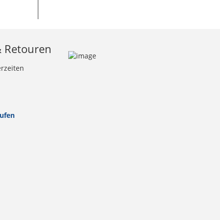
& Retouren
erzeiten
rufen