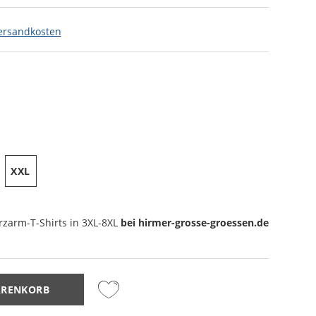
ersandkosten
XXL
rzarm-T-Shirts
in 3XL-8XL
bei hirmer-grosse-groessen.de
ARENKORB