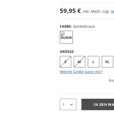
59,95 €
inkl. MwSt. zzgl.
V
FARBE:
dunkelbraun
GRÖSSE:
S
M
L
XL
Welche Größe passt mir?
Ku
IN DEN W