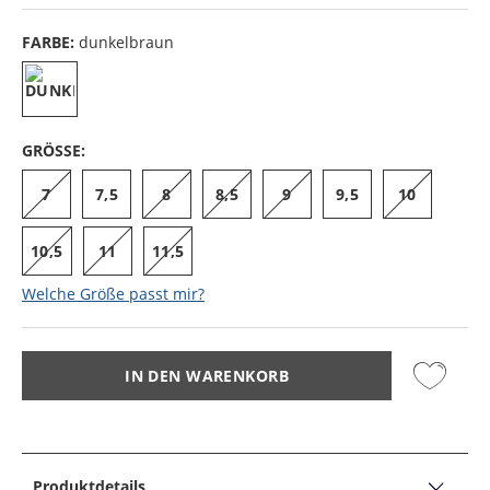
FARBE:
dunkelbraun
GRÖSSE:
7
7,5
8
8,5
9
9,5
10
10,5
11
11,5
Welche Größe passt mir?
IN DEN WARENKORB
Produktdetails