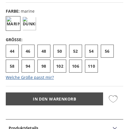
FARBE:
marine
GRÖSSE:
44
46
48
50
52
54
56
58
94
98
102
106
110
Welche Größe passt mir?
IN DEN WARENKORB
Produktdetails