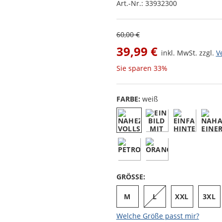
Art.-Nr.:
33932300
60,00 €
39,99 €
inkl. MwSt. zzgl.
V
Sie sparen
33%
FARBE:
weiß
GRÖSSE:
M
L
XXL
3XL
Welche Größe passt mir?