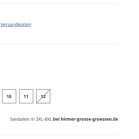
.
Versandkosten
10
11
12
Sandalen
in 3XL-8XL
bei hirmer-grosse-groessen.de