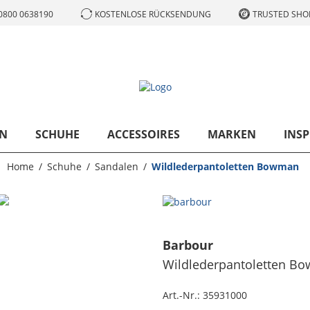
0800 0638190
KOSTENLOSE RÜCKSENDUNG
TRUSTED SHOP
N
SCHUHE
ACCESSOIRES
MARKEN
INSP
Home
Schuhe
Sandalen
Wildlederpantoletten Bowman
Barbour
Wildlederpantoletten B
Art.-Nr.:
35931000