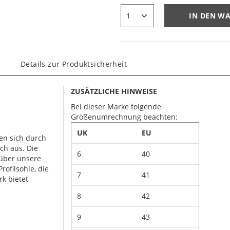
IN DEN W
Details zur Produktsicherheit
ZUSÄTZLICHE HINWEISE
Bei dieser Marke folgende
Größenumrechnung beachten:
UK
EU
en sich durch
ch aus. Die
6
40
 über unsere
rofilsohle, die
7
41
rk bietet
8
42
9
43