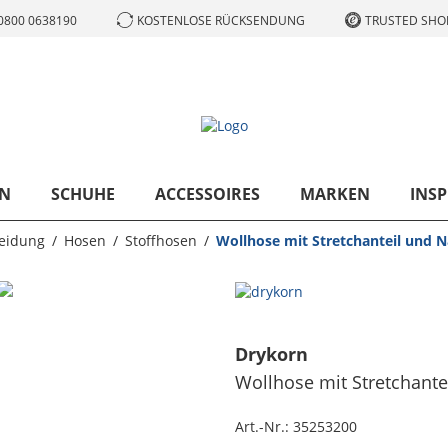
0800 0638190
KOSTENLOSE RÜCKSENDUNG
TRUSTED SHOP
N
SCHUHE
ACCESSOIRES
MARKEN
INSP
eidung
Hosen
Stoffhosen
Wollhose mit Stretchanteil und N
Drykorn
Wollhose mit Stretchante
Art.-Nr.:
35253200