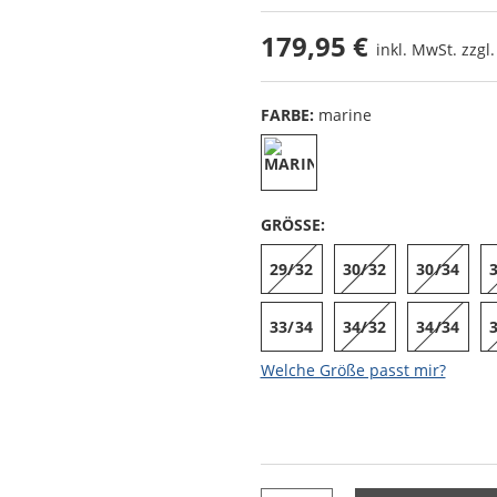
179,95 €
inkl. MwSt. zzgl
FARBE:
marine
GRÖSSE:
29/32
30/32
30/34
33/34
34/32
34/34
Welche Größe passt mir?