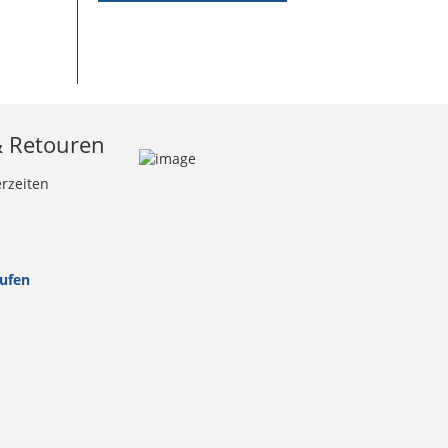
& Retouren
erzeiten
rufen