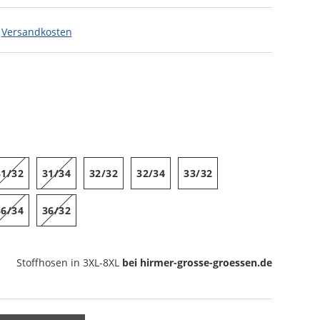
.
Versandkosten
31/32
31/34
32/32
32/34
33/32
36/34
36/32
Stoffhosen
in 3XL-8XL
bei hirmer-grosse-groessen.de