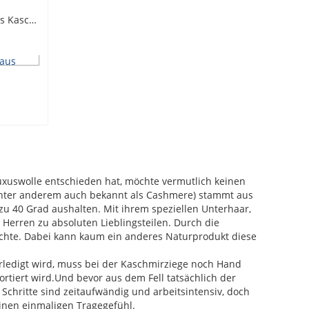
Leichter Rollkragenpullover aus Kaschmir
Luxuswolle entschieden hat, möchte vermutlich keinen
(unter anderem auch bekannt als Cashmere) stammt aus
u 40 Grad aushalten. Mit ihrem speziellen Unterhaar,
Herren zu absoluten Lieblingsteilen. Durch die
möchte. Dabei kann kaum ein anderes Naturprodukt diese
tiert wird.Und bevor aus dem Fell tatsächlich der
Schritte sind zeitaufwändig und arbeitsintensiv, doch
inen einmaligen Tragegefühl.