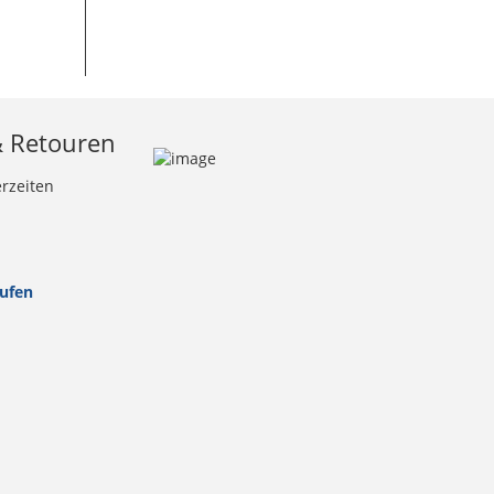
& Retouren
erzeiten
rufen