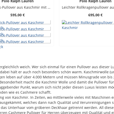
Polo Ralph Lauren
Polo Ralph Lauren
Zopfstrick-Pullover aus Kaschmir mit O-Neck
595,00 €
695,00 €
gleichlich weich. Wer sich einmal für einen Pullover aus dieser 
d dabei hält er auch noch besonders schön warm. Kaschmirwolle 
gen leben auf über 4.000 Metern und müssen Minusgrade von bis z
esonderheit macht die Kaschmir Wolle und damit die Pullover für 
chlaggebender Punkt, warum sich nicht jeder diesen Luxus leisten 
nden wie es Cashmere schafft.
le vieles mit Maschinen erledigt wird, muss bei der Kaschmirziege noch Hand
 ausgekämmt, welches dann nach Qualität und Verunreinigungen sor
h das Unterhaar vom gröberen Deckhaar getrennt werden. All diese 
rren Cashmere Pullover für Herren überzeugen mit Qualität und e