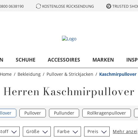
0800 0638190
KOSTENLOSE RÜCKSENDUNG
TRUSTED SHOP
N
SCHUHE
ACCESSOIRES
MARKEN
INSP
Home
Bekleidung
Pullover & Strickjacken
Kaschmirpullover
Herren Kaschmirpullover
lover
Pullover
Pullunder
Rollkragenpullover
toff
Größe
Farbe
Preis
Mehr anze