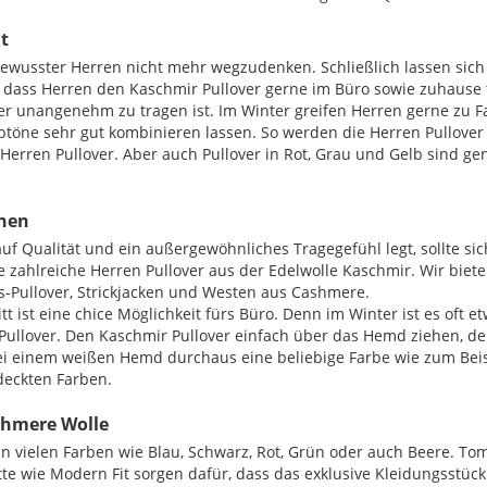
it
usster Herren nicht mehr wegzudenken. Schließlich lassen sich Pu
dass Herren den Kaschmir Pullover gerne im Büro sowie zuhause tr
er unangenehm zu tragen ist. Im Winter greifen Herren gerne zu F
Farbtöne sehr gut kombinieren lassen. So werden die Herren Pullo
Herren Pullover. Aber auch Pullover in Rot, Grau und Gelb sind ge
onen
 auf Qualität und ein außergewöhnliches Tragegefühl legt, sollte si
zahlreiche Herren Pullover aus der Edelwolle Kaschmir. Wir bieten
s-Pullover, Strickjacken und Westen aus Cashmere.
tt ist eine chice Möglichkeit fürs Büro. Denn im Winter ist es oft
Pullover. Den Kaschmir Pullover einfach über das Hemd ziehen, den
bei einem weißen Hemd durchaus eine beliebige Farbe wie zum Beis
deckten Farben.
ashmere Wolle
in vielen Farben wie Blau, Schwarz, Rot, Grün oder auch Beere. T
e wie Modern Fit sorgen dafür, dass das exklusive Kleidungsstück