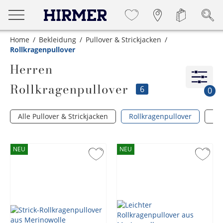
Home
Bekleidung
Pullover & Strickjacken
Rollkragenpullover
Herren
Rollkragenpullover
6
0
Alle Pullover & Strickjacken
Rollkragenpullover
Ka
NEU
NEU