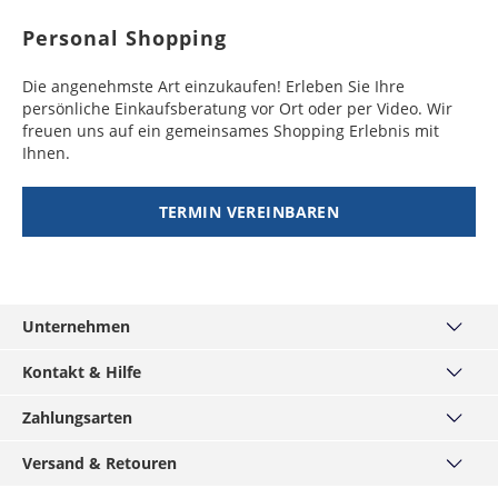
Personal Shopping
Die angenehmste Art einzukaufen! Erleben Sie Ihre
persönliche Einkaufsberatung vor Ort oder per Video. Wir
freuen uns auf ein gemeinsames Shopping Erlebnis mit
Ihnen.
TERMIN VEREINBAREN
Unternehmen
Über uns
Kontakt & Hilfe
Haus München
Kontakt
Zahlungsarten
MÄNNERKARTE
Häufige Fragen
Service
PayPal
Versand & Retouren
Grössentabellen
Podcast
Visa
Widerrufsrecht
Versand & Lieferzeiten