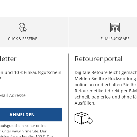
CLICK & RESERVE
FILIALRÜCKGABE
etter
Retourenportal
n und 10 € Einkaufsgutschein
Digitale Retoure leicht gemach
*
Melden Sie Ihre Rücksendun
online an und erhalten Sie Ihr
Retourenetikett direkt per E-M
-Mail Adresse
schnell, papierlos und ohne lä
Ausfüllen.
ANMELDEN
aufsgutschein ist nur online
r unter www.hirmer.de. Der
inkaufswert beträgt 100 €. Der