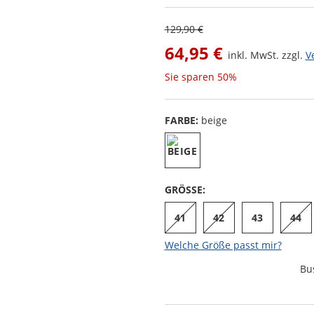
129,90 €
64,95 €
inkl. MwSt. zzgl.
V
Sie sparen
50%
FARBE:
beige
GRÖSSE:
41
42
43
44
Welche Größe passt mir?
Bu