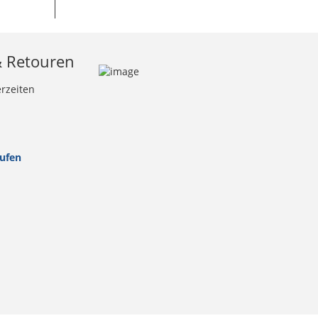
& Retouren
erzeiten
rufen