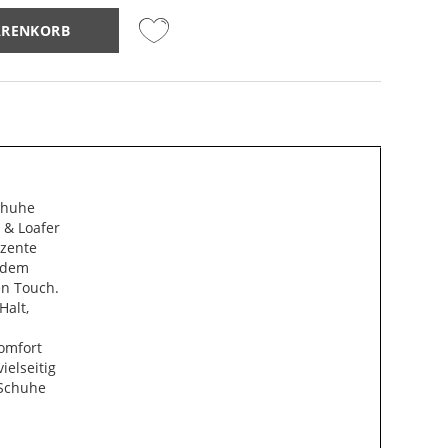
ARENKORB
schuhe
 & Loafer
ezente
 dem
en Touch.
Halt,
omfort
ielseitig
 Schuhe