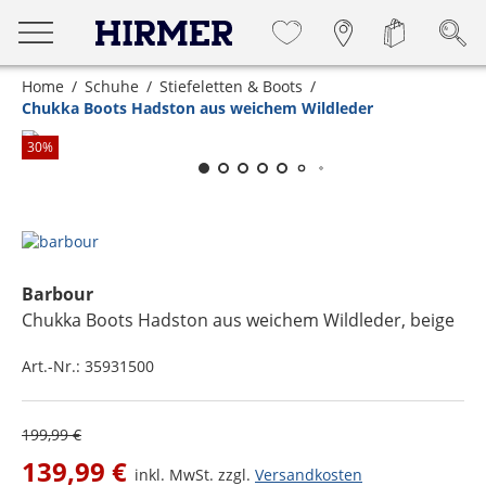
Home
Schuhe
Stiefeletten & Boots
Chukka Boots Hadston aus weichem Wildleder
Zum Zoomen lange berühren
30
%
Barbour
Chukka Boots Hadston aus weichem Wildleder
, beige
Art.-Nr.:
35931500
199,99 €
139,99 €
inkl. MwSt. zzgl.
Versandkosten