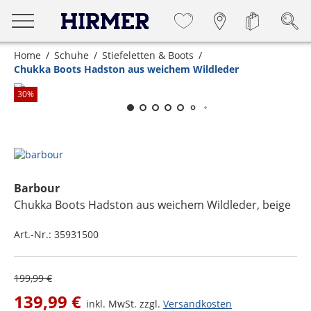
Home
Schuhe
Stiefeletten & Boots
Chukka Boots Hadston aus weichem Wildleder
Zum Zoomen lange berühren
30
%
Barbour
Chukka Boots Hadston aus weichem Wildleder
, beige
Art.-Nr.:
35931500
199,99 €
139,99 €
inkl. MwSt. zzgl.
Versandkosten