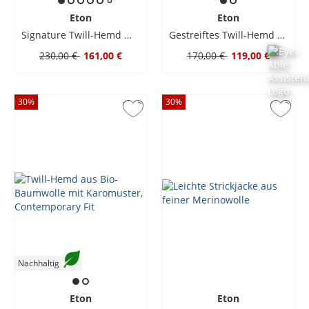
Eton
Eton
Signature Twill-Hemd mit floralem Print und Kentkragen, Contemporary
Gestreiftes Twill-Hemd aus langstapeliger ägyptischer Baumwolle, Contemporary
230,00 €
161,00 €
170,00 €
119,00 €
30
%
30
%
Nachhaltig
Eton
Eton