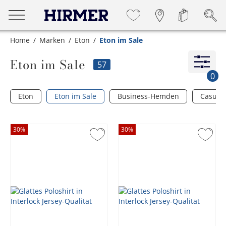
Home
Marken
Eton
Eton im Sale
Eton im Sale
57
0
Eton
Eton im Sale
Business-Hemden
Casual
30
%
30
%