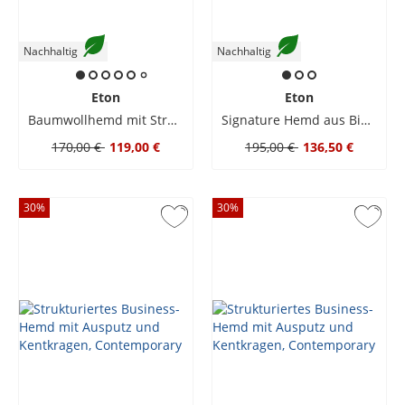
Nachhaltig
Nachhaltig
Eton
Eton
Baumwollhemd mit Streifenmuster und Haifischkragen, Slim Fit
Signature Hemd aus Bio-Baumwoll-Twill, Slim Fit
170,00 €
119,00 €
195,00 €
136,50 €
30
%
30
%