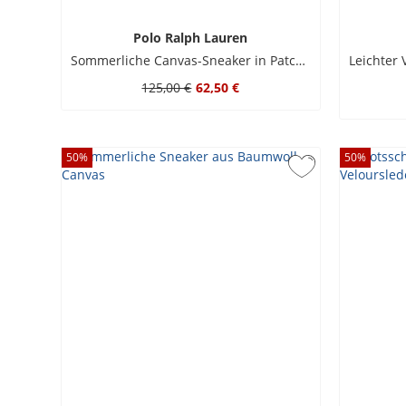
Polo Ralph Lauren
Sommerliche Canvas-Sneaker in Patchwork-Optik
125,00 €
62,50 €
50
%
50
%