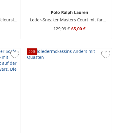
Polo Ralph Lauren
Runner Sneaker Bedford aus Veloursleder mit Pony-Stickerei
Leder-Sneaker Masters Court mit farbigen Akzenten
129,99 €
65,00 €
50
%