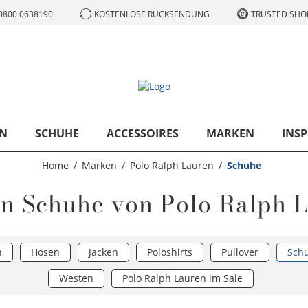
0800 0638190
KOSTENLOSE RÜCKSENDUNG
TRUSTED SHOP
N
SCHUHE
ACCESSOIRES
MARKEN
INSP
Home
Marken
Polo Ralph Lauren
Schuhe
n Schuhe von Polo Ralph 
n
Hosen
Jacken
Poloshirts
Pullover
Sch
Westen
Polo Ralph Lauren im Sale