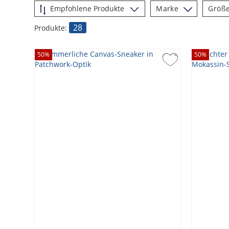
Marke
Größ
28
Produkte:
50
%
50
%