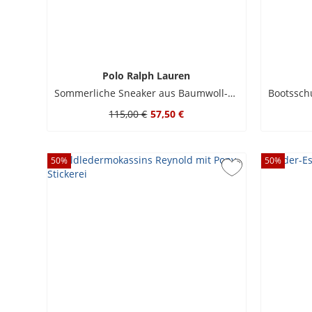
Polo Ralph Lauren
Sommerliche Sneaker aus Baumwoll-Canvas
115,00 €
57,50 €
50
%
50
%