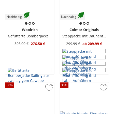
Nachhaltig
Nachhaltig
Woolrich
Colmar Originals
Gefütterte Bomberjacke Sailing aus zweilagigem Gewebe
Steppjacke mit Daunenfüllung und Label-Aufnähern
395,00 €
276,50 €
299,99 €
ab
209,99 €
30
%
30
%