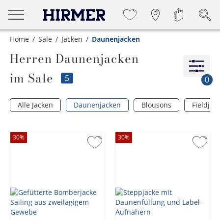
Home
Sale
Jacken
Daunenjacken
Herren Daunenjacken
im Sale
5
0
Alle Jacken
Daunenjacken
Blousons
Fieldjac
30
%
30
%