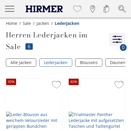
Home
Sale
Jacken
Lederjacken
Herren Lederjacken im
Sale
6
0
Alle Jacken
Lederjacken
Blousons
Daunenjac
30
%
40
%