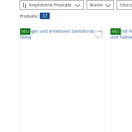
Marke
Obers
37
Produkte:
NEU
NEU