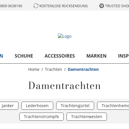
0800 0638190
KOSTENLOSE RÜCKSENDUNG
TRUSTED SHOP
N
SCHUHE
ACCESSOIRES
MARKEN
INSP
Home
Trachten
Damentrachten
Damentrachten
Janker
Lederhosen
Trachtengürtel
Trachtenhem
Trachtenstrümpfe
Trachtenwesten