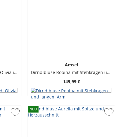
Amsel
Langes und ärmelloses Dirndl Olivia in Samt-Qualität
Dirndlbluse Robina mit Stehkragen und langem Arm
149,99 €
NEU