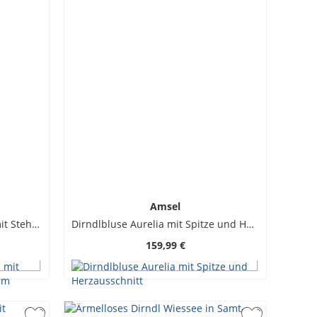
Amsel
Damen-Miederjacke belinda mit Stehkragen und langem Puffarm
Dirndlbluse Aurelia mit Spitze und Herzausschnitt
159,99 €