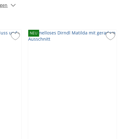
igen
NEU