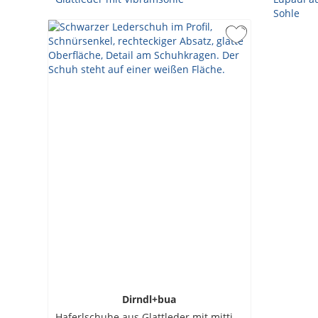
Dirndl+bua
Haferlschuhe aus Glattleder mit mittiger Schnürung