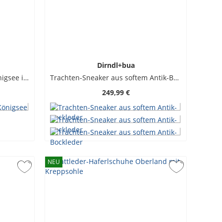
Dirndl+bua
Traditionelle Haferlschuhe Königsee in polierter Optik
Trachten-Sneaker aus softem Antik-Bockleder
249,99 €
NEU