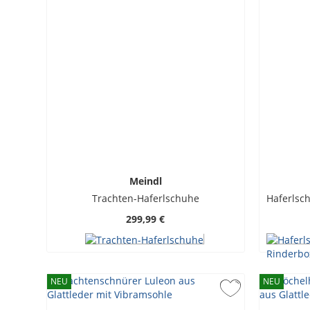
Meindl
Trachten-Haferlschuhe
299,99 €
NEU
NEU