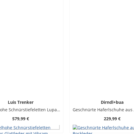
Luis Trenker
Dirndl+bua
Knöchelhohe Schnürstiefeletten Lupaul aus Glattleder mit Vibram-Sohle
579,99 €
229,99 €