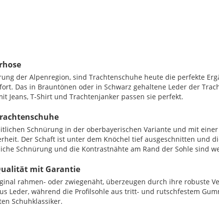
erhose
erung der Alpenregion, sind Trachtenschuhe heute die perfekte Er
ort. Das in Brauntönen oder in Schwarz gehaltene Leder der Trac
t Jeans, T-Shirt und Trachtenjanker passen sie perfekt.
 Trachtenschuhe
seitlichen Schnürung in der oberbayerischen Variante und mit eine
rheit. Der Schaft ist unter dem Knöchel tief ausgeschnitten und d
seitliche Schnürung und die Kontrastnähte am Rand der Sohle sind w
ualität mit Garantie
ginal rahmen- oder zwiegenäht, überzeugen durch ihre robuste V
s Leder, während die Profilsohle aus tritt- und rutschfestem Gummi
ten Schuhklassiker.