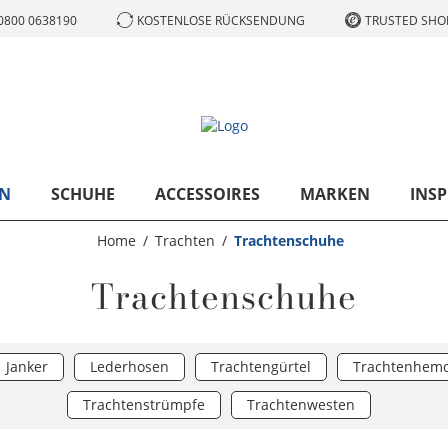
0800 0638190
KOSTENLOSE RÜCKSENDUNG
TRUSTED SHOP
N
SCHUHE
ACCESSOIRES
MARKEN
INSP
Home
Trachten
Trachtenschuhe
Trachtenschuhe
Janker
Lederhosen
Trachtengürtel
Trachtenhem
Trachtenstrümpfe
Trachtenwesten