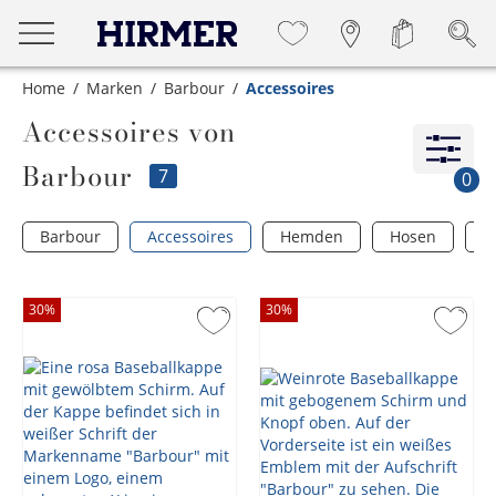
Home
Marken
Barbour
Accessoires
Accessoires von
Barbour
7
0
Barbour
Accessoires
Hemden
Hosen
J
30
%
30
%