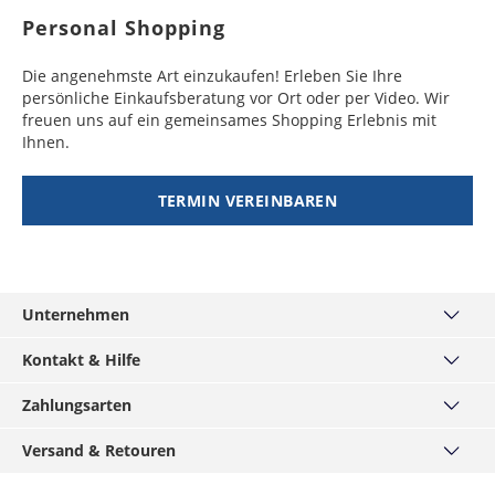
Personal Shopping
Die angenehmste Art einzukaufen! Erleben Sie Ihre
persönliche Einkaufsberatung vor Ort oder per Video. Wir
freuen uns auf ein gemeinsames Shopping Erlebnis mit
Ihnen.
TERMIN VEREINBAREN
Unternehmen
Über uns
Kontakt & Hilfe
Haus München
Kontakt
Zahlungsarten
MÄNNERKARTE
Häufige Fragen
Service
PayPal
Versand & Retouren
Grössentabellen
Podcast
Visa
Widerrufsrecht
Versand & Lieferzeiten