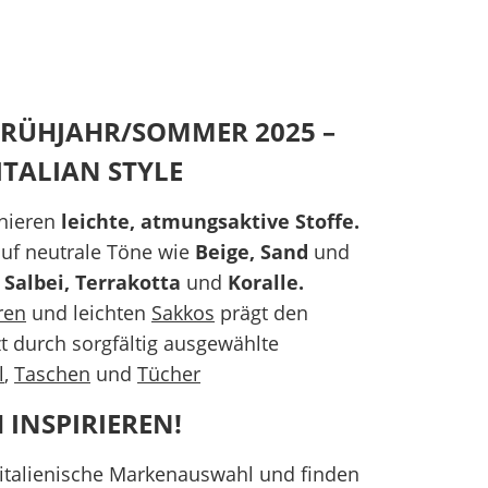
RÜHJAHR/SOMMER 2025 –
ITALIAN STYLE
inieren
leichte, atmungsaktive Stoffe.
 auf neutrale Töne wie
Beige, Sand
und
h
Salbei, Terrakotta
und
Koralle.
ren
und leichten
Sakkos
prägt den
zt durch sorgfältig ausgewählte
l
,
Taschen
und
Tücher
H INSPIRIEREN!
 italienische Markenauswahl und finden