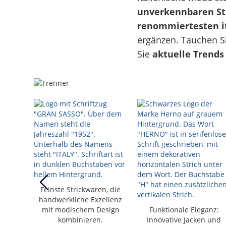
unverkennbaren Sti
renommiertesten i
ergänzen. Tauchen Si
Sie
aktuelle Trends 
de mit
eal für
Feinste Strickwaren, die
n, die
handwerkliche Exzellenz
fort
mit modischem Design
Funktionale Eleganz:
kombinieren.
Innovative Jacken und