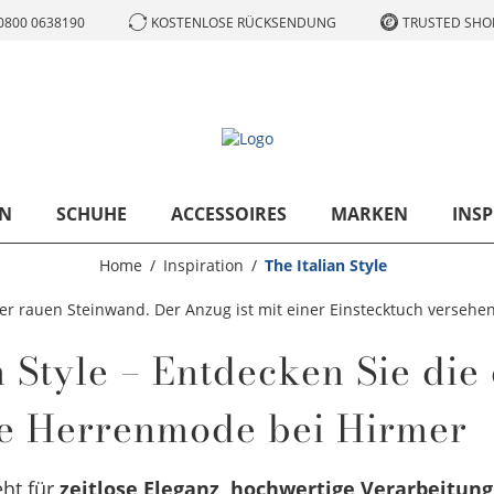
0800 0638190
KOSTENLOSE RÜCKSENDUNG
TRUSTED SHOP
N
SCHUHE
ACCESSOIRES
MARKEN
INSP
Home
Inspiration
The Italian Style
n Style – Entdecken Sie die
che Herrenmode bei Hirmer
eht für
zeitlose Eleganz, hochwertige Verarbeitung