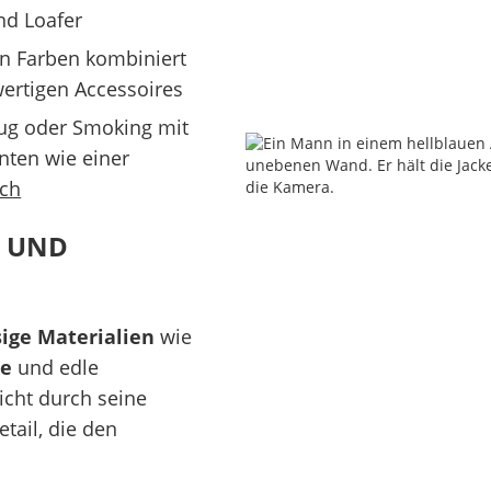
und
Loafer
en Farben kombiniert
rtigen Accessoires
ug oder Smoking mit
nten wie einer
uch
N UND
sige Materialien
wie
e
und edle
icht durch seine
tail, die den