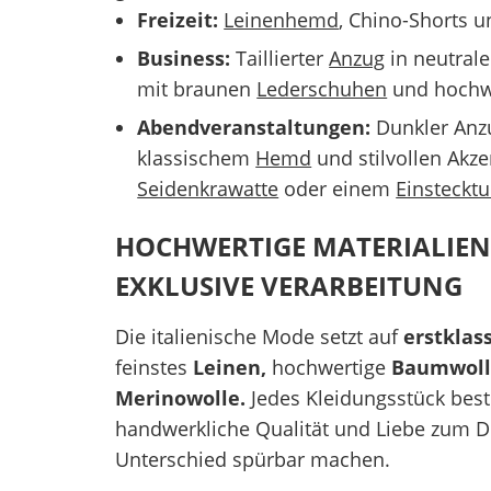
Freizeit:
Leinenhemd
, Chino-Shorts 
Business:
Taillierter
Anzug
in neutral
mit braunen
Lederschuhen
und hochwe
Abendveranstaltungen:
Dunkler Anz
klassischem
Hemd
und stilvollen Akze
Seidenkrawatte
oder einem
Einsteckt
HOCHWERTIGE MATERIALIE
EXKLUSIVE VERARBEITUNG
Die italienische Mode setzt auf
erstklas
feinstes
Leinen,
hochwertige
Baumwoll
Merinowolle.
Jedes Kleidungsstück best
handwerkliche Qualität und Liebe zum De
Unterschied spürbar machen.