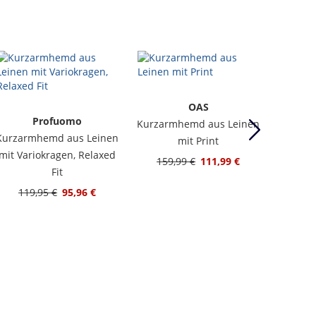
B
Strick-
OAS
Le
Profuomo
Kurzarmhemd aus Leinen
strukt
Kurzarmhemd aus Leinen
mit Print
139
mit Variokragen, Relaxed
159,99 €
111,99 €
Fit
119,95 €
95,96 €